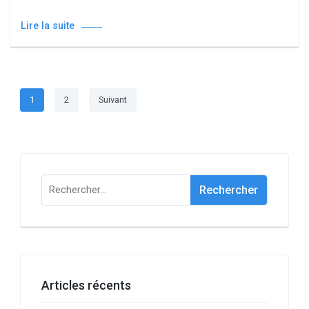
Lire la suite
Pagination
Page
Page
1
2
Suivant
des
publications
Rechercher :
Articles récents