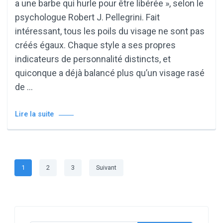
a une barbe qui hurle pour être libérée », selon le
psychologue Robert J. Pellegrini. Fait
intéressant, tous les poils du visage ne sont pas
créés égaux. Chaque style a ses propres
indicateurs de personnalité distincts, et
quiconque a déjà balancé plus qu’un visage rasé
de …
Lire la suite
Pagination
Page
Page
Page
1
2
3
Suivant
des
publications