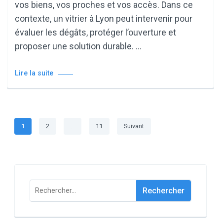
vos biens, vos proches et vos accès. Dans ce
contexte, un vitrier à Lyon peut intervenir pour
évaluer les dégâts, protéger l’ouverture et
proposer une solution durable. …
Lire la suite
Pagination
Page
Page
Page
1
2
…
11
Suivant
des
publications
Rechercher :