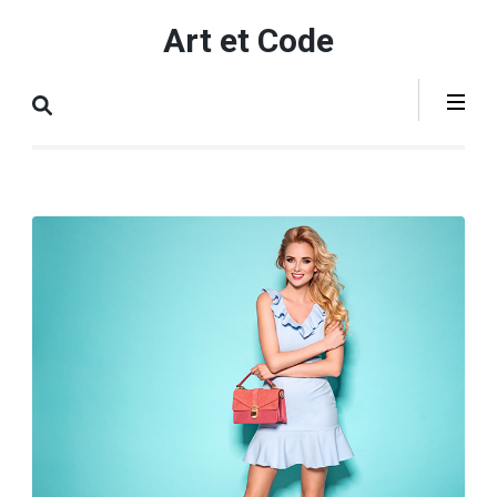
Aller
Art et Code
au
contenu
(Pressez
Entrée)