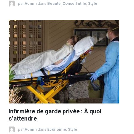
par
Admin
dans
Beauté
,
Conseil utile
,
Style
Infirmière de garde privée : À quoi
s’attendre
par
Admin
dans
Economie
,
Style