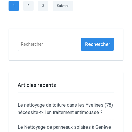
Pagination
Page
Page
Page
1
2
3
Suivant
des
publications
Rechercher :
Articles récents
Le nettoyage de toiture dans les Yvelines (78)
nécessite-t-il un traitement antimousse ?
Le Nettoyage de panneaux solaires à Genève