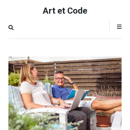
Aller
Art et Code
au
contenu
(Pressez
Entrée)