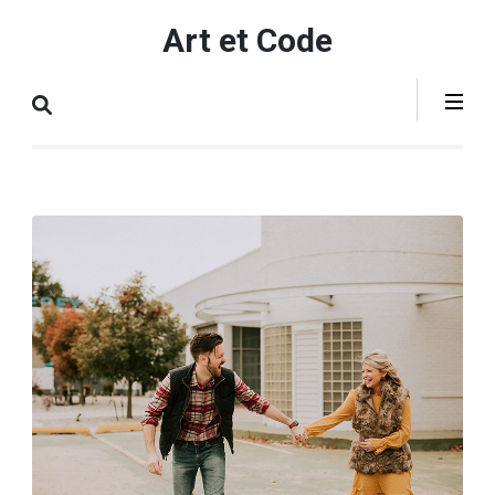
Aller
Art et Code
au
contenu
(Pressez
Entrée)