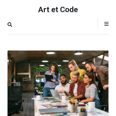
Aller
Art et Code
au
contenu
(Pressez
Entrée)