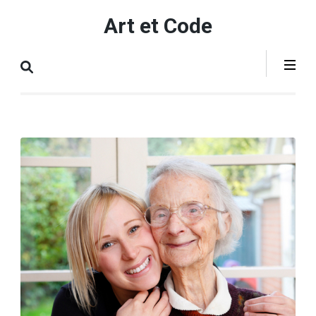
Aller
Art et Code
au
contenu
(Pressez
Entrée)