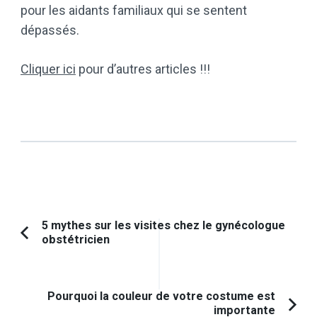
pour les aidants familiaux qui se sentent
dépassés.
Cliquer ici
pour d’autres articles !!!
Navigation
5 mythes sur les visites chez le gynécologue
obstétricien
Article
d'article
précédent :
Pourquoi la couleur de votre costume est
importante