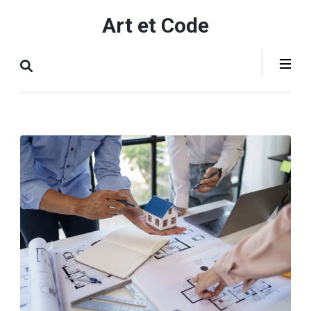
Aller
Art et Code
au
contenu
(Pressez
Entrée)