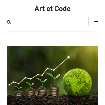
Aller
Art et Code
au
contenu
(Pressez
Entrée)