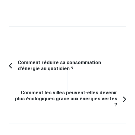
Navigation
Comment réduire sa consommation
d’énergie au quotidien ?
Article
d'article
précédent :
Comment les villes peuvent-elles devenir
plus écologiques grâce aux énergies vertes
?