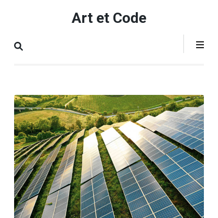
Aller
Art et Code
au
contenu
(Pressez
Entrée)