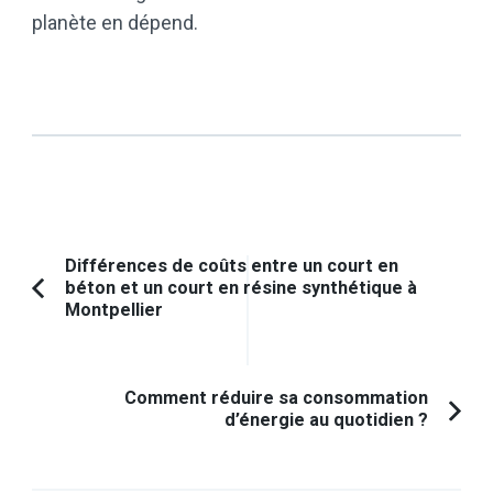
planète en dépend.
Navigation
Différences de coûts entre un court en
béton et un court en résine synthétique à
d'article
Article
Montpellier
précédent :
Comment réduire sa consommation
d’énergie au quotidien ?