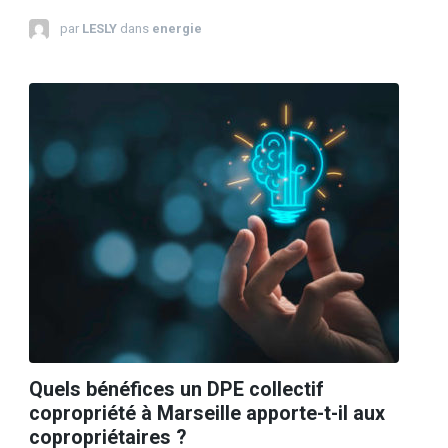
par
LESLY
dans
energie
Quels bénéfices un DPE collectif
copropriété à Marseille apporte-t-il aux
copropriétaires ?