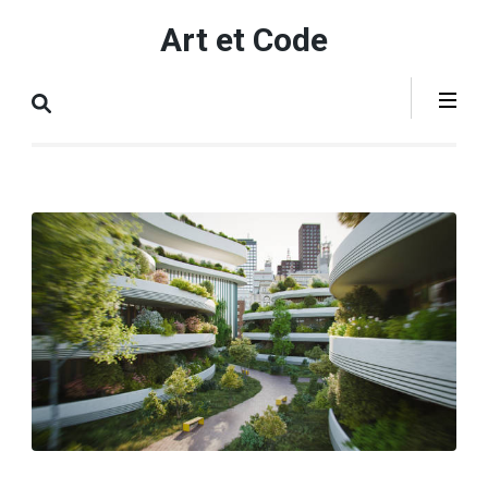
Aller
Art et Code
au
contenu
(Pressez
Entrée)