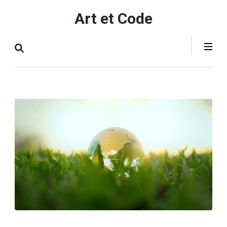
Aller
Art et Code
au
contenu
(Pressez
Entrée)