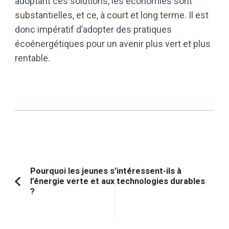
adoptant ces solutions, les économies sont
substantielles, et ce, à court et long terme. Il est
donc impératif d’adopter des pratiques
écoénergétiques pour un avenir plus vert et plus
rentable.
Navigation
Pourquoi les jeunes s’intéressent-ils à
l’énergie verte et aux technologies durables
d'article
Article
?
précédent :