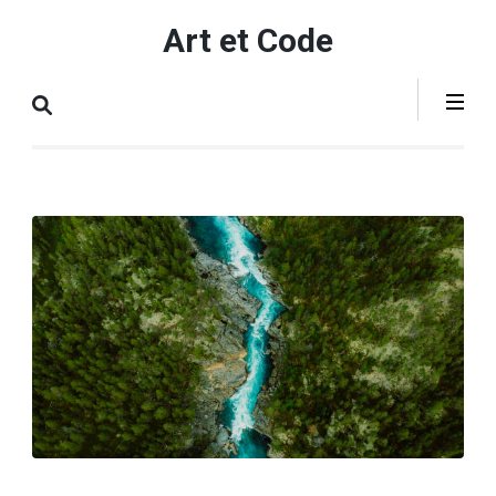
Aller
Art et Code
au
contenu
(Pressez
Entrée)