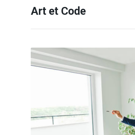
Aller
Art et Code
au
contenu
(Pressez
Entrée)