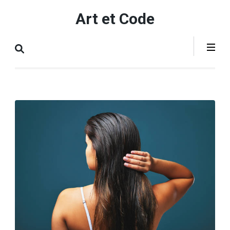
Aller
Art et Code
au
contenu
(Pressez
Entrée)