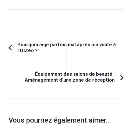
Navigation
Pourquoi ai-je parfois mal après ma visite à
l’Ostéo ?
Article
d'article
précédent :
Équipement des salons de beauté :
Aménagement d’une zone de réception
Vous pourriez également aimer...