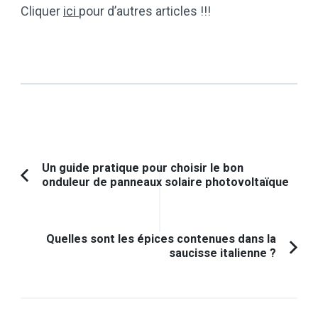
Cliquer
ici
pour d’autres articles !!!
Navigation
Un guide pratique pour choisir le bon
onduleur de panneaux solaire photovoltaïque
Article
d'article
précédent :
Quelles sont les épices contenues dans la
saucisse italienne ?