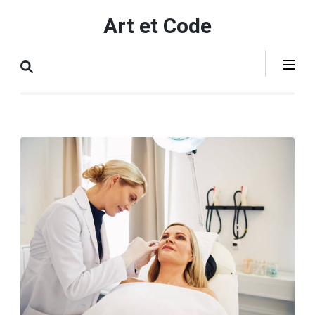
Aller
Art et Code
au
contenu
(Pressez
Entrée)