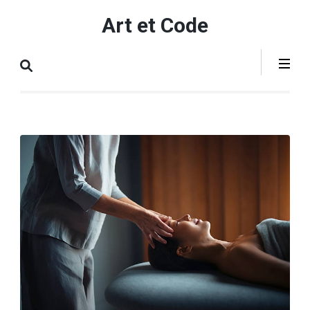
Aller
Art et Code
au
contenu
(Pressez
Entrée)