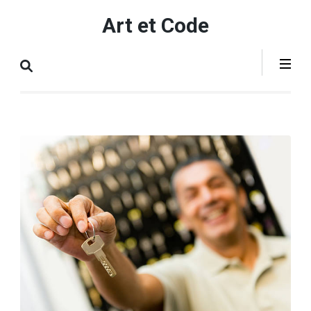
Aller
Art et Code
au
contenu
(Pressez
Entrée)