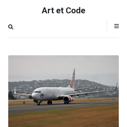
Aller
Art et Code
au
contenu
(Pressez
Entrée)