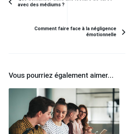
avec des médiums ?
Article
d'article
précédent :
Comment faire face à la négligence
émotionnelle
Vous pourriez également aimer...