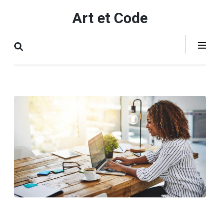
Aller
Art et Code
au
contenu
(Pressez
Entrée)