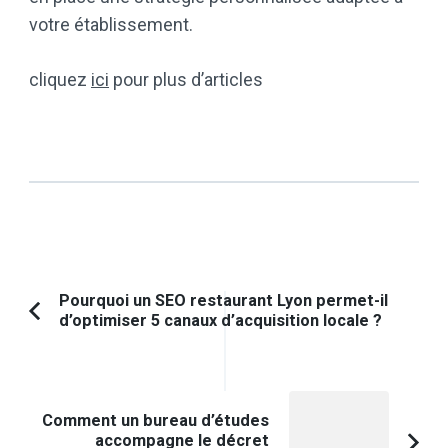
votre établissement.
cliquez
ici
pour plus d’articles
Navigation
Pourquoi un SEO restaurant Lyon permet-il
d’optimiser 5 canaux d’acquisition locale ?
Article
d'article
précédent :
Comment un bureau d’études
accompagne le décret