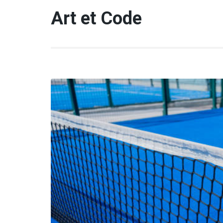
Aller
Art et Code
au
contenu
(Pressez
Entrée)