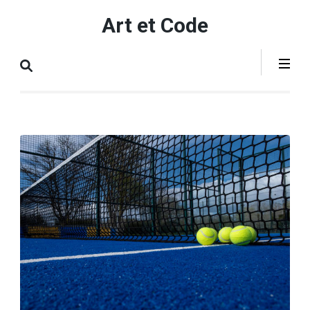
Aller
Art et Code
au
contenu
(Pressez
Entrée)