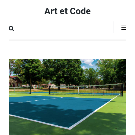
Aller
Art et Code
au
contenu
(Pressez
Entrée)