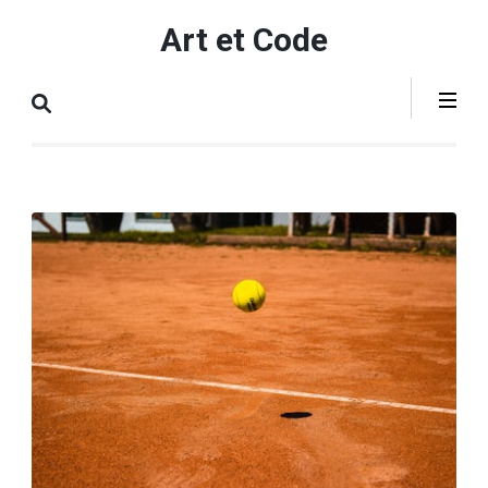
Aller
Art et Code
au
contenu
(Pressez
Entrée)