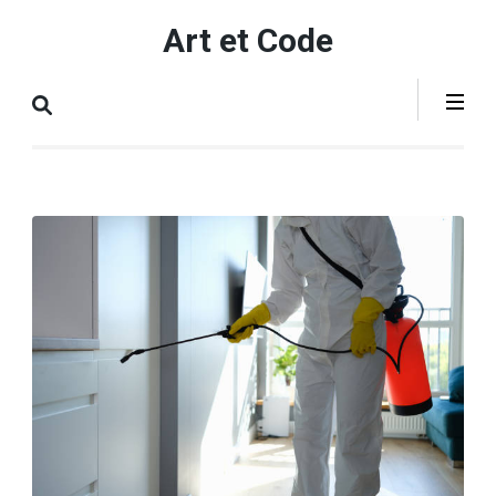
Aller
Art et Code
au
contenu
(Pressez
Entrée)