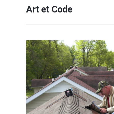
Aller
Art et Code
au
contenu
(Pressez
Entrée)