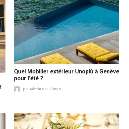
Quel Mobilier extérieur Unopiù à Genève
pour l’été ?
?
par
Admin
dans
Deco