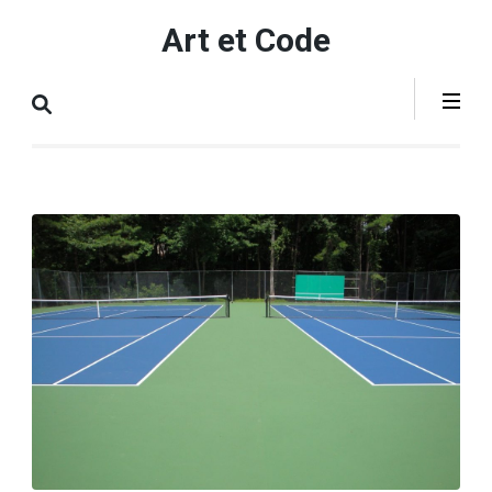
Aller
Art et Code
au
contenu
(Pressez
Entrée)