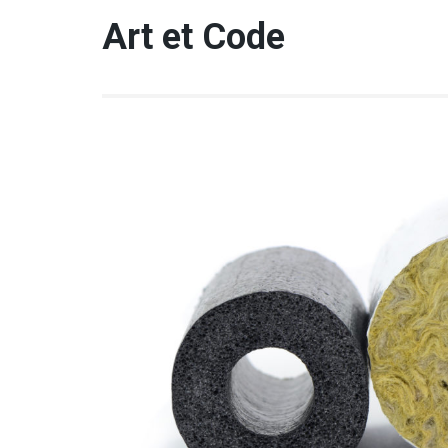
Aller
Art et Code
au
contenu
(Pressez
Entrée)