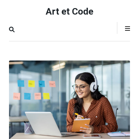
Aller
Art et Code
au
contenu
(Pressez
Entrée)