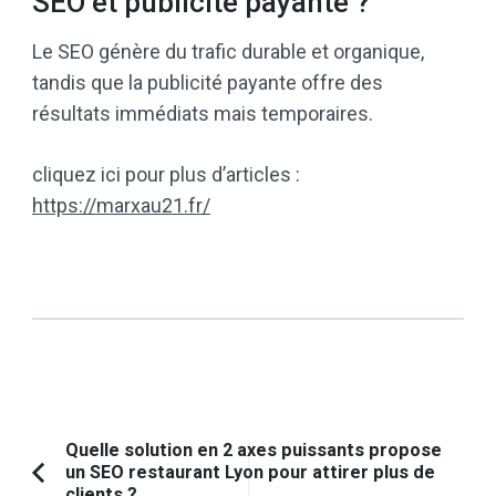
SEO et publicité payante ?
Le SEO génère du trafic durable et organique,
tandis que la publicité payante offre des
résultats immédiats mais temporaires.
cliquez ici pour plus d’articles :
https://marxau21.fr/
Navigation
Quelle solution en 2 axes puissants propose
un SEO restaurant Lyon pour attirer plus de
d'article
Article
clients ?