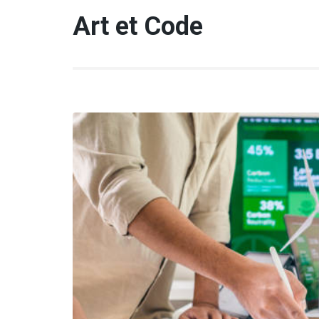
Aller
Art et Code
au
contenu
(Pressez
Entrée)