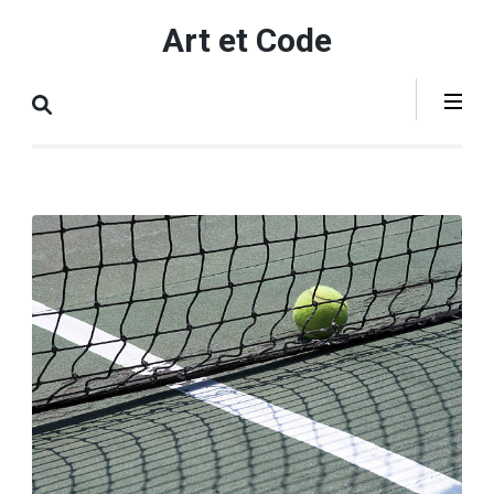
Aller
Art et Code
au
contenu
(Pressez
Entrée)