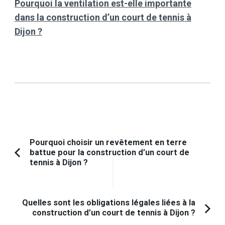
Pourquoi la ventilation est-elle importante
dans la construction d’un court de tennis à
Dijon ?
Navigation
Pourquoi choisir un revêtement en terre
battue pour la construction d’un court de
d'article
Article
tennis à Dijon ?
précédent :
Quelles sont les obligations légales liées à la
construction d’un court de tennis à Dijon ?