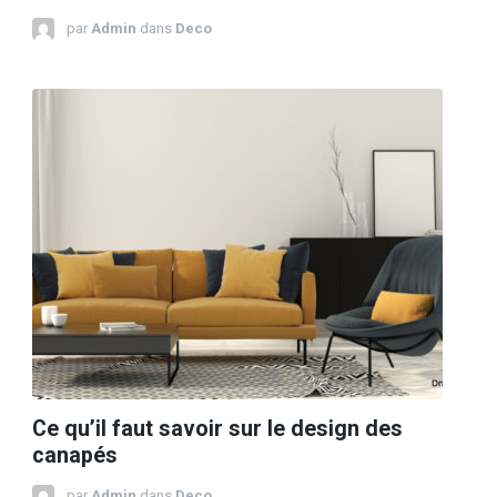
par
Admin
dans
Deco
Ce qu’il faut savoir sur le design des
canapés
par
Admin
dans
Deco