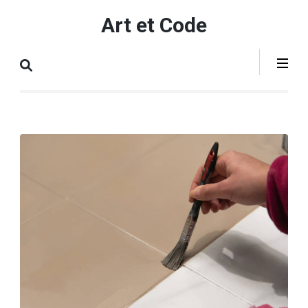
Aller
Art et Code
au
contenu
(Pressez
Entrée)