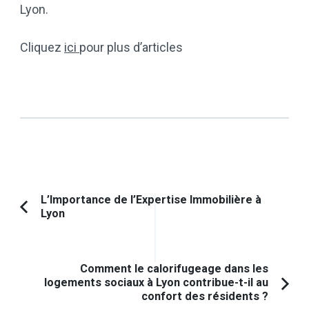
Lyon.
Cliquez
ici
pour plus d’articles
Navigation
L’Importance de l’Expertise Immobilière à
Lyon
Article
d'article
précédent :
Comment le calorifugeage dans les
logements sociaux à Lyon contribue-t-il au
confort des résidents ?